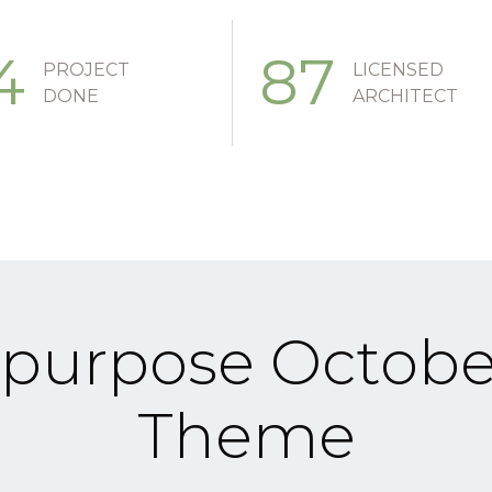
4
87
PROJECT
LICENSED
DONE
ARCHITECT
ipurpose Octob
Theme