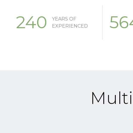
240
56
YEARS OF
EXPERIENCED
Mult