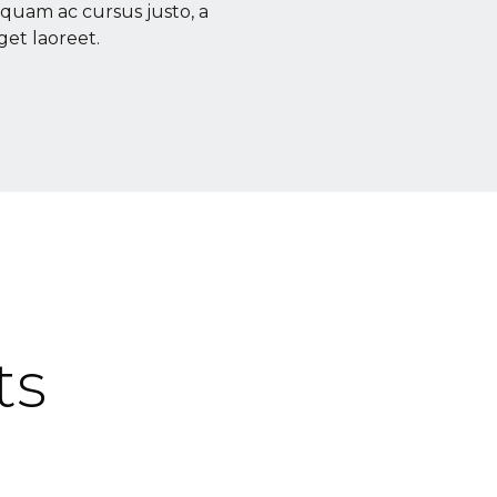
liquam ac cursus justo, a
get laoreet.
ts