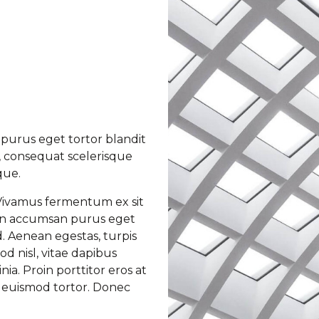
purus eget tortor blandit
c, consequat scelerisque
que.
Vivamus fermentum ex sit
enean accumsan purus eget
d. Aenean egestas, turpis
d nisl, vitae dapibus
nia. Proin porttitor eros at
a euismod tortor. Donec