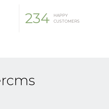
234
HAPPY
CUSTOMERS
ercms