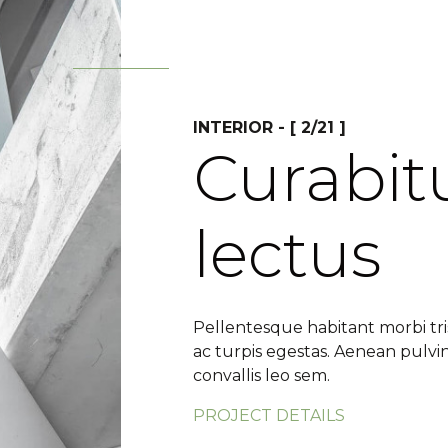
INTERIOR - [ 2/21 ]
Curabitu
lectus
Pellentesque habitant morbi tr
ac turpis egestas. Aenean pulvi
convallis leo sem.
PROJECT DETAILS