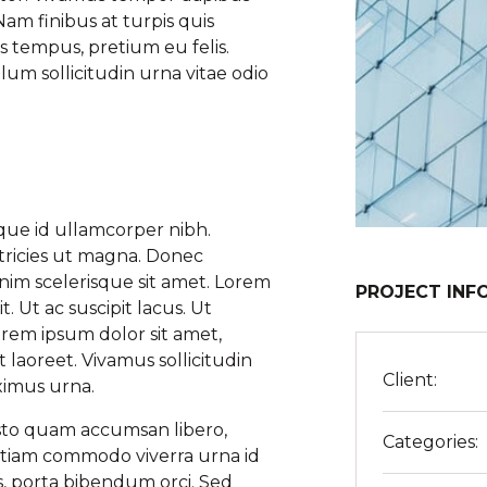
Nam finibus at turpis quis
is tempus, pretium eu felis.
ulum sollicitudin urna vitae odio
que id ullamcorper nibh.
ltricies ut magna. Donec
enim scelerisque sit amet. Lorem
PROJECT INF
. Ut ac suscipit lacus. Ut
em ipsum dolor sit amet,
t laoreet. Vivamus sollicitudin
Client:
ximus urna.
sto quam accumsan libero,
Categories:
 Etiam commodo viverra urna id
is, porta bibendum orci. Sed