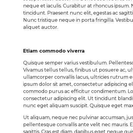
neque et iaculis. Curabitur at rhoncus ipsum. 
tincidunt. Praesent nunc elit, egestas ac sagitt
Nunc tristique neque in porta fringilla. Vestib
aliquet auctor.
Etiam commodo viverra
Quisque semper varius vestibulum. Pellentes
Vivamus tellus tellus, finibus ut posuere ac, u
ullamcorper convallis lacus, ultricies rutrum 
ipsum dolor sit amet, consectetur adipiscing elit
commodo purus ac efficitur condimentum. Lor
consectetur adipiscing elit. Ut tincidunt blandi
nunc eget aliquam suscipit. Quisque eget ma
Ut aliquam, neque nec pulvinar accumsan, ju
pellentesque convallis ante velit nec mauris.
sagittis. Cras est diam, dapibus eget neque qu