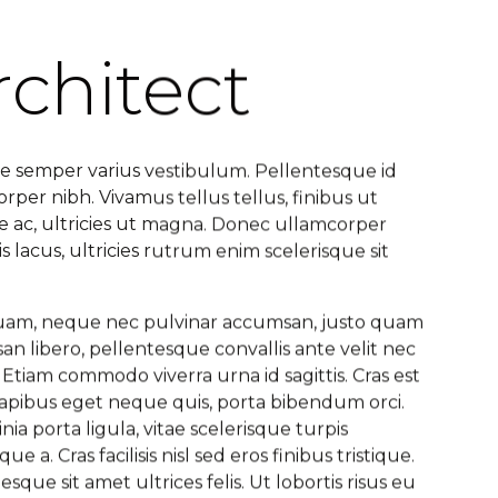
rchitect
e semper varius vestibulum. Pellentesque id
rper nibh. Vivamus tellus tellus, finibus ut
 ac, ultricies ut magna. Donec ullamcorper
is lacus, ultricies rutrum enim scelerisque sit
quam, neque nec pulvinar accumsan, justo quam
n libero, pellentesque convallis ante velit nec
 Etiam commodo viverra urna id sagittis. Cras est
apibus eget neque quis, porta bibendum orci.
inia porta ligula, vitae scelerisque turpis
que a. Cras facilisis nisl sed eros finibus tristique.
esque sit amet ultrices felis. Ut lobortis risus eu