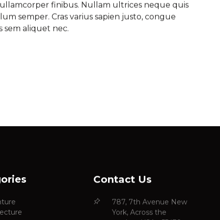
llamcorper finibus. Nullam ultrices neque quis
lum semper. Cras varius sapien justo, congue
s sem aliquet nec.
ories
Contact Us
ture
787, 7th Avenue New
tecture
York, Across the