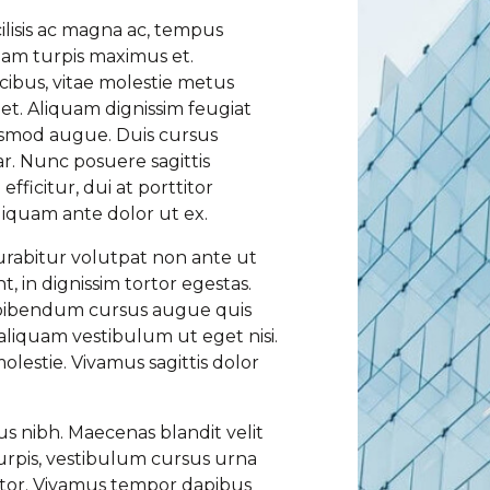
ilisis ac magna ac, tempus
quam turpis maximus et.
cibus, vitae molestie metus
et. Aliquam dignissim feugiat
uismod augue. Duis cursus
nar. Nunc posuere sagittis
fficitur, dui at porttitor
liquam ante dolor ut ex.
Curabitur volutpat non ante ut
t, in dignissim tortor egestas.
t bibendum cursus augue quis
liquam vestibulum ut eget nisi.
estie. Vivamus sagittis dolor
tus nibh. Maecenas blandit velit
turpis, vestibulum cursus urna
ortor. Vivamus tempor dapibus