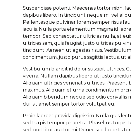
Suspendisse potenti. Maecenas tortor nibh, fac
dapibus libero. In tincidunt neque mi, vel ali
Pellentesque pulvinar lorem semper risus fau
iaculis. Nulla porta elementum magna id laore
tempor. Sed consectetur ultricies nulla, at e
ultricies sem, quis feugiat justo ultrices pulvi
tincidunt. Aenean ut egestas risus. Vestibulum e
condimentum, justo purus sagittis lectus, ut a
Vestibulum blandit id dolor suscipit ultrices. 
viverra. Nullam dapibus libero ut justo tincidun
Aliquam ultricies venenatis ultrices. Praesen
maximus. Aliquam et urna condimentum orci a
Aliquam bibendum neque sed odio convallis mol
dui, sit amet semper tortor volutpat eu.
Proin laoreet gravida dignissim. Nulla quis lec
sed turpis tempor pharetra. Phasellus turpis 
sed, porttitor auctor mi. Donec sed lobortis t