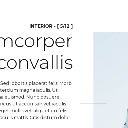
INTERIOR - [ 5/12 ]
amcorper
convallis
ed lobortis placerat felis. Morbi
nterdum magna iaculis. Ut
rna euismod. Nunc posuere
cus ut accumsan vel, iaculis
et mollis vel, aliquet eu felis.
iaculis mattis. Cras dictum dolor