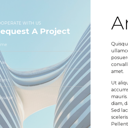
A
OPERATE WITH US
equest A Project
Quisqu
ullamco
posuere
convall
amet.
Ut ali
accumsa
mauris.
diam, d
Sed lac
sceleris
Pellent