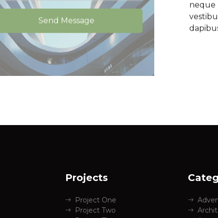
neque u
vestibu
dapibu
Projects
Categ
Project One
Adven
Project Two
Archi