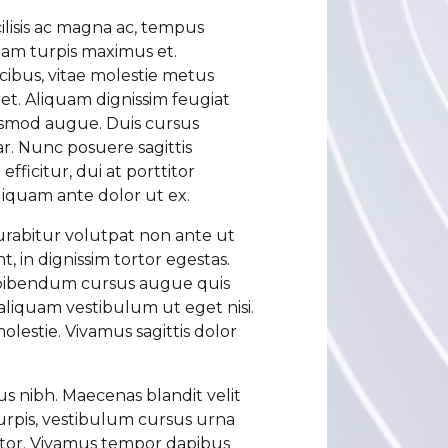
ilisis ac magna ac, tempus
quam turpis maximus et.
cibus, vitae molestie metus
et. Aliquam dignissim feugiat
uismod augue. Duis cursus
nar. Nunc posuere sagittis
fficitur, dui at porttitor
liquam ante dolor ut ex.
Curabitur volutpat non ante ut
t, in dignissim tortor egestas.
t bibendum cursus augue quis
liquam vestibulum ut eget nisi.
estie. Vivamus sagittis dolor
tus nibh. Maecenas blandit velit
turpis, vestibulum cursus urna
ortor. Vivamus tempor dapibus