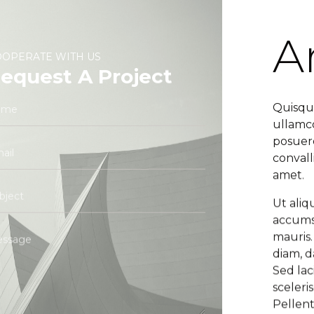
A
OPERATE WITH US
equest A Project
Quisqu
ullamco
posuere
convall
amet.
Ut ali
accumsa
mauris.
diam, d
Sed lac
sceleris
Pellent