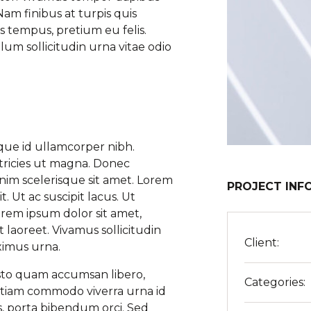
Nam finibus at turpis quis
is tempus, pretium eu felis.
ulum sollicitudin urna vitae odio
que id ullamcorper nibh.
ltricies ut magna. Donec
enim scelerisque sit amet. Lorem
PROJECT INF
. Ut ac suscipit lacus. Ut
em ipsum dolor sit amet,
t laoreet. Vivamus sollicitudin
Client:
ximus urna.
sto quam accumsan libero,
Categories:
 Etiam commodo viverra urna id
is, porta bibendum orci. Sed