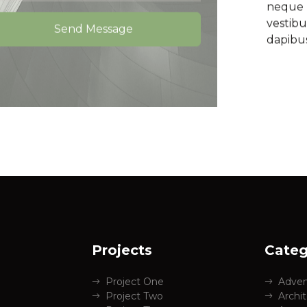
neque u
vestibu
dapibu
Projects
Categ
Project One
Adven
Project Two
Archi