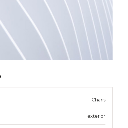
O
Charis
exterior