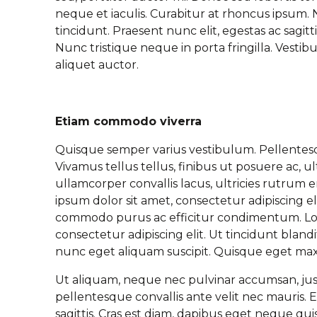
neque et iaculis. Curabitur at rhoncus ipsum. 
tincidunt. Praesent nunc elit, egestas ac sagitt
Nunc tristique neque in porta fringilla. Vestib
aliquet auctor.
Etiam commodo viverra
Quisque semper varius vestibulum. Pellentes
Vivamus tellus tellus, finibus ut posuere ac, u
ullamcorper convallis lacus, ultricies rutrum 
ipsum dolor sit amet, consectetur adipiscing elit
commodo purus ac efficitur condimentum. Lor
consectetur adipiscing elit. Ut tincidunt blandi
nunc eget aliquam suscipit. Quisque eget ma
Ut aliquam, neque nec pulvinar accumsan, ju
pellentesque convallis ante velit nec mauris.
sagittis. Cras est diam, dapibus eget neque qu