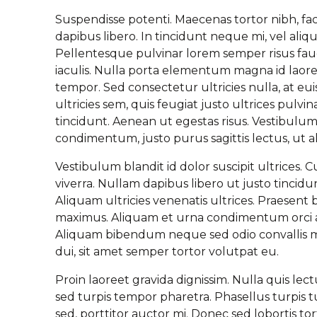
Suspendisse potenti. Maecenas tortor nibh, fac
dapibus libero. In tincidunt neque mi, vel ali
Pellentesque pulvinar lorem semper risus fau
iaculis. Nulla porta elementum magna id laore
tempor. Sed consectetur ultricies nulla, at e
ultricies sem, quis feugiat justo ultrices pulvi
tincidunt. Aenean ut egestas risus. Vestibulum e
condimentum, justo purus sagittis lectus, ut a
Vestibulum blandit id dolor suscipit ultrices. 
viverra. Nullam dapibus libero ut justo tincidun
Aliquam ultricies venenatis ultrices. Praesen
maximus. Aliquam et urna condimentum orci a
Aliquam bibendum neque sed odio convallis mol
dui, sit amet semper tortor volutpat eu.
Proin laoreet gravida dignissim. Nulla quis lec
sed turpis tempor pharetra. Phasellus turpis 
sed, porttitor auctor mi. Donec sed lobortis t