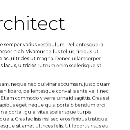
rchitect
e semper varius vestibulum. Pellentesque id
rper nibh. Vivamus tellus tellus, finibus ut
 ac, ultricies ut magna. Donec ullamcorper
is lacus, ultricies rutrum enim scelerisque sit
quam, neque nec pulvinar accumsan, justo quam
n libero, pellentesque convallis ante velit nec
 Etiam commodo viverra urna id sagittis. Cras est
apibus eget neque quis, porta bibendum orci.
inia porta ligula, vitae scelerisque turpis
que a. Cras facilisis nisl sed eros finibus tristique.
esque sit amet ultrices felis. Ut lobortis risus eu