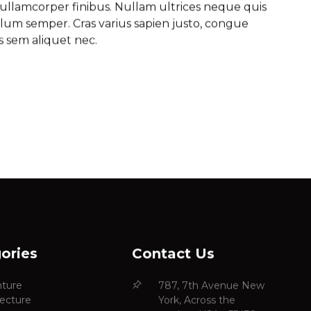
llamcorper finibus. Nullam ultrices neque quis
lum semper. Cras varius sapien justo, congue
s sem aliquet nec.
ories
Contact Us
ture
787, 7th Avenue New
tecture
York, Across the